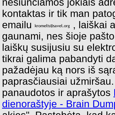
nesiunčiamos jokiais adr
kontaktas ir tik man pato
emailu
, laiškai 
gaunami, nes šioje pašto
laiškų susijusiu su elektr
tikrai galima pabandyti da
pažadėjau ką nors iš sąra
paprasčiausiai užmiršau.
panaudotos ir aprašytos
dienoraštyje - Brain Dum