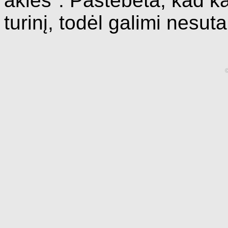
akies". Pastebėta, kad kai
turinį, todėl galimi nesutap
©