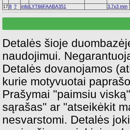
17
8
?
info
LYT66FAABA351
3.7x3 mm
Detalės šioje duombazėj
naudojimui. Negarantuoj
Detalės dovanojamos (a
kurie motyvuotai paprašo 
Prašymai "paimsiu viską"
sąrašas" ar "atseikėkit m
nesvarstomi. Detalės jo