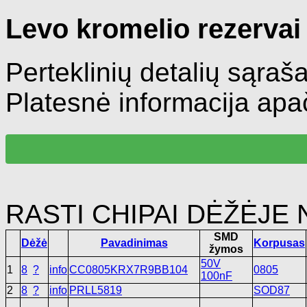
Levo kromelio rezervai
Perteklinių detalių sąra
Platesnė informacija apač
RASTI CHIPAI DĖŽĖJE N
SMD
Dėžė
Pavadinimas
Korpusas
žymos
50V
1
8
?
info
CC0805KRX7R9BB104
0805
100nF
2
8
?
info
PRLL5819
SOD87