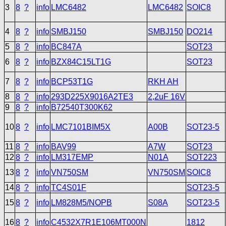
3
8
?
info
LMC6482
LMC6482
SOIC8
4
8
?
info
SMBJ150
SMBJ150
DO214
5
8
?
info
BC847A
SOT23
6
8
?
info
BZX84C15LT1G
SOT23
7
8
?
info
BCP53T1G
RKH AH
8
8
?
info
293D225X9016A2TE3
2,2uF 16V
9
8
?
info
B72540T300K62
10
8
?
info
LMC7101BIM5X
A00B
SOT23-5
11
8
?
info
BAV99
A7W
SOT23
12
8
?
info
LM317EMP
N01A
SOT223
13
8
?
info
VN750SM
VN750SM
SOIC8
14
8
?
info
TC4S01F
SOT23-5
15
8
?
info
LM828M5/NOPB
S08A
SOT23-5
16
8
?
info
C4532X7R1E106MT000N
1812