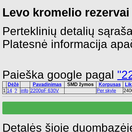
Levo kromelio rezervai
Perteklinių detalių sąra
Platesnė informacija apač
Paieška google pagal
"2
Dėžė
Pavadinimas
SMD žymos
Korpusas
Lik
1
14
?
info
2200pF 630V
Per skyle
240
Detalės šioje duombazėj