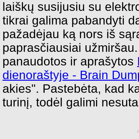
laiškų susijusiu su elektr
tikrai galima pabandyti da
pažadėjau ką nors iš sąra
paprasčiausiai užmiršau.
panaudotos ir aprašytos
dienoraštyje - Brain Dum
akies". Pastebėta, kad kai
turinį, todėl galimi nesutap
©